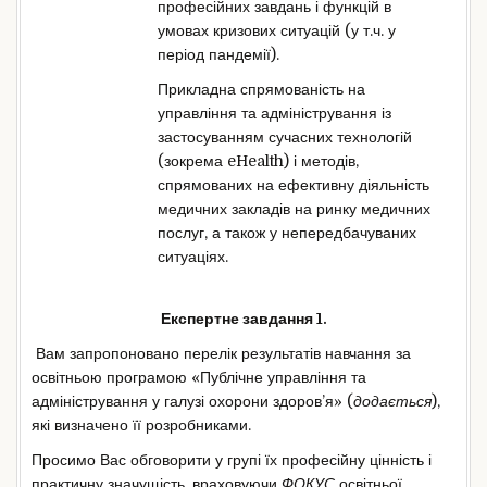
професійних завдань і функцій в
умовах кризових ситуацій (у т.ч. у
період пандемії).
Прикладна спрямованість на
управління та адміністрування із
застосуванням сучасних технологій
(зокрема eHealth) і методів,
спрямованих на ефективну діяльність
медичних закладів на ринку медичних
послуг, а також у непередбачуваних
ситуаціях.
Експертне завдання 1.
Вам запропоновано перелік результатів навчання за
освітньою програмою «Публічне управління та
адміністрування у галузі охорони здоров’я» (
додається
),
які визначено її розробниками.
Просимо Вас обговорити у групі їх професійну цінність і
практичну значущість, враховуючи
ФОКУС
освітньої