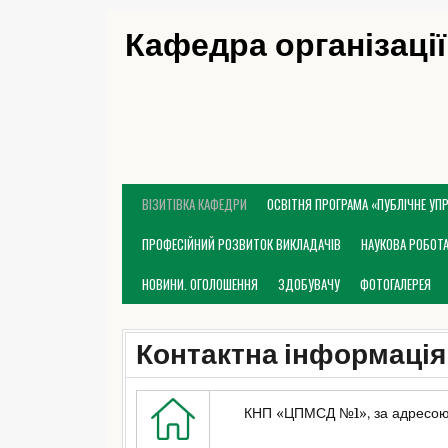
Skip
Кафедра організації
to
content
ВІЗИТІВКА КАФЕДРИ
ОСВІТНЯ ПРОГРАМА «ПУБЛІЧНЕ УП
ПРОФЕСІЙНИЙ РОЗВИТОК ВИКЛАДАЧІВ
НАУКОВА РОБОТ
НОВИНИ. ОГОЛОШЕННЯ
ЗДОБУВАЧУ
ФОТОГАЛЕРЕЯ
Контактна інформація
КНП «ЦПМСД №1», за адресою: 