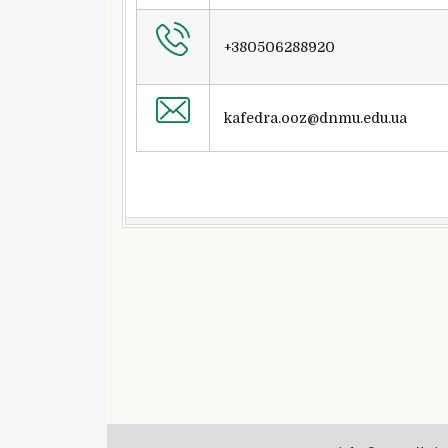
+380506288920
kafedra.ooz@dnmu.edu.ua