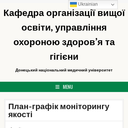
Ukrainian
Skip
Кафедра організації вищої
to
content
освіти, управління
охороною здоров’я та
гігієни
Донецький національний медичний університет
MENU
План-графік моніторингу
якості