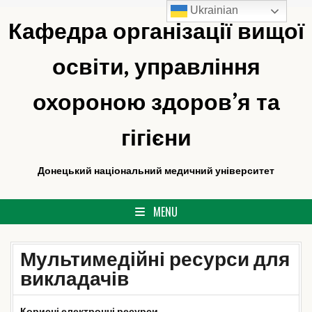
Ukrainian
Skip
Кафедра організації вищої
to
content
освіти, управління
охороною здоров’я та
гігієни
Донецький національний медичний університет
MENU
Мультимедійні ресурси для
викладачів
Корисні електронні ресурси