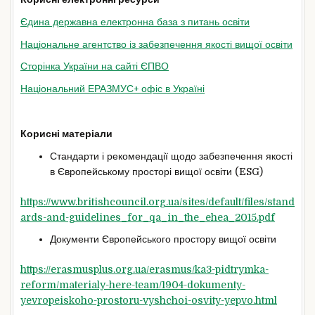
Єдина державна електронна база з питань освіти
Національне агентство із забезпечення якості вищої освіти
Сторінка України на сайті ЄПВО
Національний ЕРАЗМУС+ офіс в Україні
Корисні матеріали
Стандарти і рекомендації щодо забезпечення якості
в Європейському просторі вищої освіти (ESG)
https://www.britishcouncil.org.ua/sites/default/files/stand
ards-and-guidelines_for_qa_in_the_ehea_2015.pdf
Документи Європейського простору вищої освіти
https://erasmusplus.org.ua/erasmus/ka3-pidtrymka-
reform/materialy-here-team/1904-dokumenty-
yevropeiskoho-prostoru-vyshchoi-osvity-yepvo.html