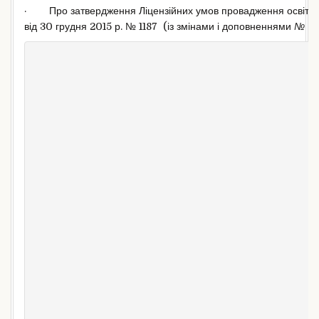
· Про затвердження Ліцензійних умов провадження освітньої 
від 30 грудня 2015 р. № 1187 (із змінами і доповненнями
№ 347