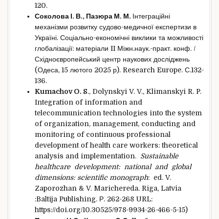
120.
Соколова І. В., Пазюра М. М.
Інтеграційні
механізми розвитку судово-медичної експертизи в
Україні. Соціально-економічні виклики та можливості
глобалізації: матеріали II Міжн.наук.-практ. конф. /
Східноєвропейський центр наукових досліджень
(Одеса, 15 лютого 2025 р). Research Europe. С.132-
136.
Kumachov O. S
., Dolynskyi V. V., Klimanskyi R. P.
Integration of information and
telecommunication technologies into the system
of organization, management, conducting and
monitoring of continuous professional
development of health care workers: theoretical
analysis and implementation.
Sustainable
healthcare development: national and global
dimensions: scientific monograph
: ed. V.
Zaporozhan & V. Marichereda. Riga, Latvia
:Baltija Publishing. Р. 262-268 URL:
https://doi.org/10.30525/978-9934-26-466-5-15)