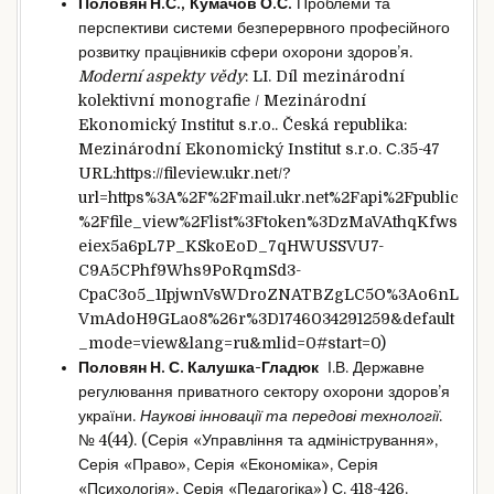
Половян Н.С.,
Кумачов О.С.
Проблеми та
перспективи системи безперервного професійного
розвитку працівників сфери охорони здоров’я.
Moderní aspekty vědy
: LI. Díl mezinárodní
kolektivní monografie / Mezinárodní
Ekonomický Institut s.r.o.. Česká republika:
Mezinárodní Ekonomický Institut s.r.o. С.35-47
URL:https://fileview.ukr.net/?
url=https%3A%2F%2Fmail.ukr.net%2Fapi%2Fpublic
%2Ffile_view%2Flist%3Ftoken%3DzMaVAthqKfws
eiex5a6pL7P_KSkoEoD_7qHWUSSVU7-
C9A5CPhf9Whs9PoRqmSd3-
CpaC3o5_1IpjwnVsWDroZNATBZgLC5O%3Ao6nL
VmAdoH9GLao8%26r%3D1746034291259&default
_mode=view&lang=ru&mlid=0#start=0)
Половян Н
.
С
.
Калушка-Гладюк
І.В. Державне
регулювання приватного сектору охорони здоров’я
україни.
Наукові інновації та передові технології
.
№ 4(44). (Серія «Управління та адміністрування»,
Серія «Право», Серія «Економіка», Серія
«Психологія», Серія «Педагогіка») С. 418-426.