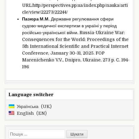
URL:http://perspectives.pp.ua/index.php/nauka/arti
cle/view/22273/22244/
Пазюра М.М.
Державне регулювання сфери
судово-медичної експертизи в україні у період
російсько-української війни. Russia-Ukraine War:
Consequences for the World: Proceedings of the
5th International Scientific and Practical Internet
Conference, January 30-31, 2025. FOP
Marenichenko V.V., Dnipro, Ukraine, 273 p. С. 194-
196
Language switcher
Українська
UK
English
EN
Пошук: