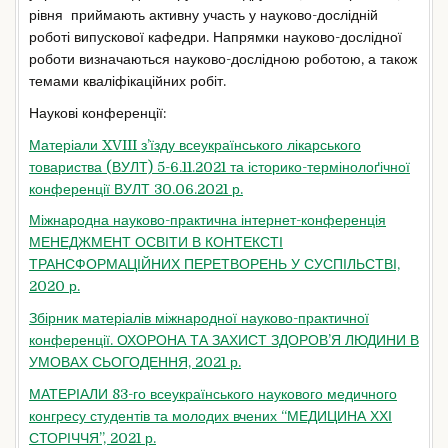
рівня приймають активну участь у науково-дослідній
роботі випускової кафедри. Напрямки науково-дослідної
роботи визначаються науково-дослідною роботою, а також
темами кваліфікаційних робіт.
Наукові конференції:
Матеріали XVIII з’їзду всеукраїнського лікарського
товариства (ВУЛТ) 5-6.11.2021 та історико-термінолоґічної
конференції ВУЛТ 30.06.2021 р.
Міжнародна науково-практична інтернет-конференція
МЕНЕДЖМЕНТ ОСВІТИ В КОНТЕКСТІ
ТРАНСФОРМАЦІЙНИХ ПЕРЕТВОРЕНЬ У СУСПІЛЬСТВІ,
2020 р.
Збірник матеріалів міжнародної науково-практичної
конференції. ОХОРОНА ТА ЗАХИСТ ЗДОРОВ’Я ЛЮДИНИ В
УМОВАХ СЬОГОДЕННЯ, 2021 р.
МАТЕРІАЛИ 83-го всеукраїнського наукового медичного
конгресу студентів та молодих вчених “МЕДИЦИНА ХХІ
СТОРІЧЧЯ”, 2021 р.