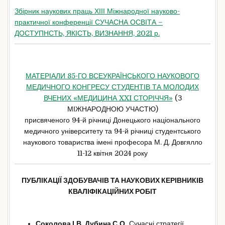
Збірник наукових праць ХІІІ Міжнародної науково-
практичної конференції СУЧАСНА ОСВІТА –
ДОСТУПНСТЬ, ЯКІСТЬ, ВИЗНАННЯ, 2021 р.
МАТЕРІАЛИ 85-ГО ВСЕУКРАЇНСЬКОГО НАУКОВОГО
МЕДИЧНОГО КОНГРЕСУ СТУДЕНТІВ ТА МОЛОДИХ
ВЧЕНИХ «МЕДИЦИНА XXI СТОРІЧЧЯ»
(З
МІЖНАРОДНОЮ УЧАСТЮ)
присвяченого 94-й річниці Донецького національного
медичного університету та 94-й річниці студентського
наукового товариства імені професора М. Д. Довгялло
11-12 квітня 2024 року
ПУБЛІКАЦІЇ ЗДОБУВАЧІВ ТА НАУКОВИХ КЕРІВНИКІВ
КВАЛІФІКАЦІЙНИХ РОБІТ
Соколова І.В. Дубина С.О.
Сучасні стратегії