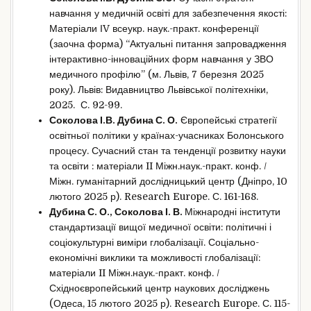
навчання у медичній освіті для забезпечення якості:
Матеріали ІV всеукр. наук.-практ. конференції
(заочна форма) “Актуальні питання запровадження
інтерактивно-інноваційних форм навчання у ЗВО
медичного профілю” (м. Львів, 7 березня 2025
року). Львів: Видавництво Львівської політехніки,
2025. С. 92-99.
Соколова І.В. Дубина С. О.
Європейські стратегії
освітньої політики у країнах-учасниках Болонського
процесу. Сучасний стан та тенденції розвитку науки
та освіти : матеріали II Міжн.наук.-практ. конф. /
Міжн. гуманітарний дослідницький центр (Дніпро, 10
лютого 2025 р). Research Europe. С. 161-168.
Дубина С. О., Соколова І. В.
Міжнародні інститути
стандартизації вищої медичної освіти: політичні і
соціокультурні виміри глобалізації. Соціально-
економічні виклики та можливості глобалізації:
матеріали II Міжн.наук.-практ. конф. /
Східноєвропейський центр наукових досліджень
(Одеса, 15 лютого 2025 р). Research Europe. С. 115-