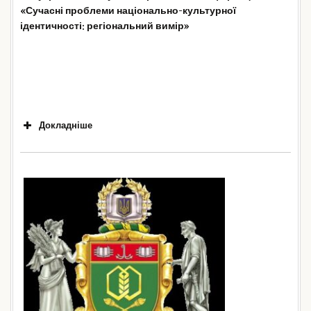
«Сучасні проблеми національно-культурної
правове забезпечення заходів по подоланню
ідентичності: регіональний вимір»
пандемії»
«Невідкладна
допомога хворим з
COVID
-19 на
догоспітальному етапі та реанімаційні
Докладніше
заходи в умовах стаціонару»
«Маршрутизація
пацієнтів з підозрою на
COVID
-19, які
звернулись на первинну ланку»