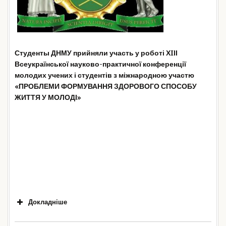
Студенты ДНМУ прийняли участь у роботі ХIІІ
Всеукраїнської науково-практичної конференції
«Особливості
молодих учених і студентів з міжнародною участю
клінічних проявів та лабораторна
«ПРОБЛЕМИ ФОРМУВАННЯ ЗДОРОВОГО СПОСОБУ
діагностика
COVID
-19»
ЖИТТЯ У МОЛОДІ»
Особливості
гострої респіраторної хвороби
COVID
-19 у
дітей».
Докладніше
Костецький І.В.