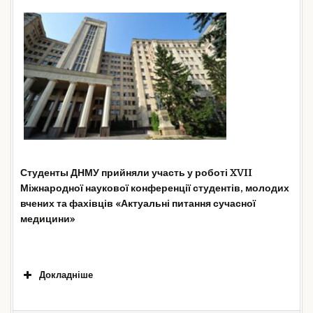
Студенты ДНМУ прийняли участь у роботі XVII
«Надання допомоги хворим на
COV
І
D
-19 в
Міжнародної наукової конференції студентів, молодих
умовах стаціонарного відділення».
Програма конференції
вчених та фахівців «Актуальні питання сучасної
медицини»
Докладніше