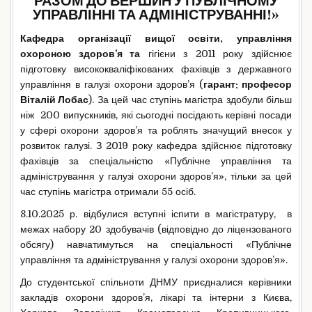
РАЗОМ ДО ВЕРШИН У ПУБЛІЧНОМУ
УПРАВЛІННІ ТА АДМІНІСТРУВАННІ!»
Кафедра організації вищої освіти, управління
охороною здоров’я та
гігієни з 2011 року здійснює
підготовку висококваліфікованих фахівців з державного
управління в галузі охорони здоров’я (
гарант: професор
Віталій Лобас
). За цей час ступінь магістра здобули більш
ніж 200 випускників, які сьогодні посідають керівні посади
у сфері охорони здоров’я та роблять значущий внесок у
розвиток галузі. З 2019 року кафедра здійснює підготовку
фахівців за спеціальністю «Публічне управління та
адміністрування у галузі охорони здоров’я», тільки за цей
час ступінь магістра отримали 55 осіб.
8.10.2025 р. відбулися вступні іспити в магістратуру, в
межах набору 20 здобувачів (відповідно до ліцензованого
обсягу) навчатимуться на спеціальності «Публічне
управління та адміністрування у галузі охорони здоров’я».
До студентської спільноти ДНМУ приєдналися керівники
закладів охорони здоров’я, лікарі та інтерни з Києва,