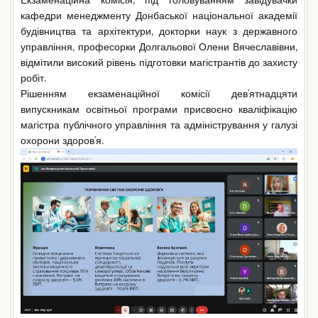
Екзаменаційна комісія, під головуванням завідувачки
кафедри менеджменту Донбаської національної академії
будівництва та архітектури, докторки наук з державного
управління, професорки Долгальової Олени Вячеславівни,
відмітили високий рівень підготовки магістрантів до захисту
робіт.
Рішенням екзаменаційної комісії девʼятнадцяти
випускникам освітньої програми присвоєно кваліфікацію
магістра публічного управління та адміністрування у галузі
охорони здоровʼя.