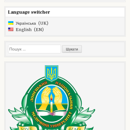
Language switcher
Українська
UK
English
EN
Костецький І.В.
Пошук: